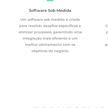
Software Sob Medida
DMS
Um software sob medida é criado
para resolver desafios específicos e
Com um DMS, as empresas reduzem o uso de
C
otimizar processos, garantindo uma
papel, melhoram a organização e aceleram o
p
integração mais eficiente e um
fluxo de trabalho, aumentando a
melhor alinhamento com os
produtividade e a segurança das informações.
p
objetivos do negócio.