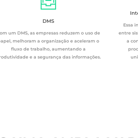
Integração de Sistemas e Dados
In
DMS
Essa integração permite que dados fluam
Essa i
om um DMS, as empresas reduzem o uso de
entre sistemas distintos sem fricções, melhora
entre si
apel, melhoram a organização e aceleram o
a consistência da informação e otimiza
a co
fluxo de trabalho, aumentando a
processos, facilitando uma visão mais
proc
rodutividade e a segurança das informações.
unificada e eficiente das operações
uni
empresariais.