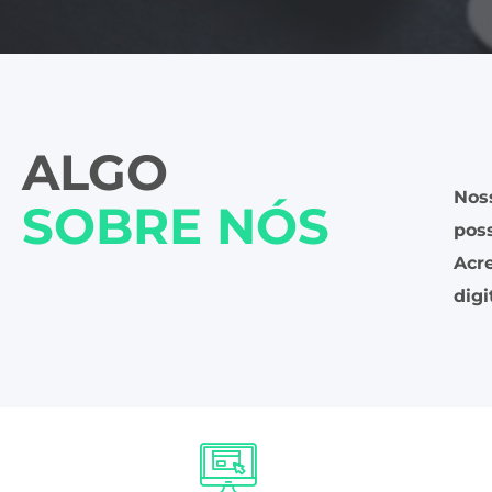
ALGO
Nos
SOBRE NÓS
poss
Acr
digi