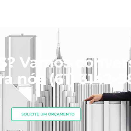
? Vamos convers
ra nós
(61) 3142-
SOLICITE UM ORÇAMENTO