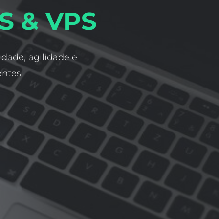
S & VPS
idade, agilidade e
entes