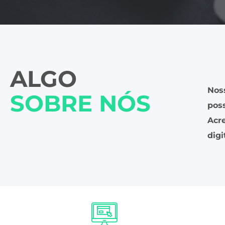
ALGO
Nos
SOBRE NÓS
poss
Acr
digi