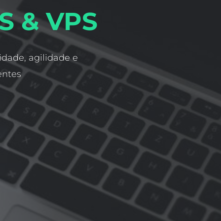
S & VPS
idade, agilidade e
entes