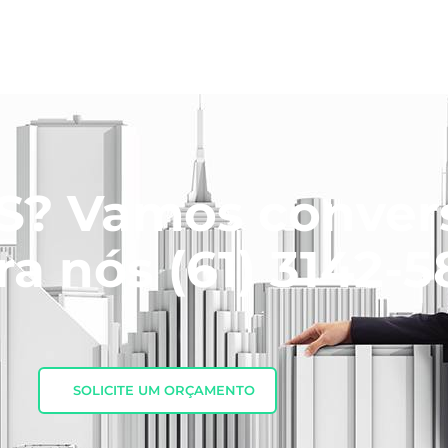
? Vamos convers
ra nós
(61) 3142-
SOLICITE UM ORÇAMENTO