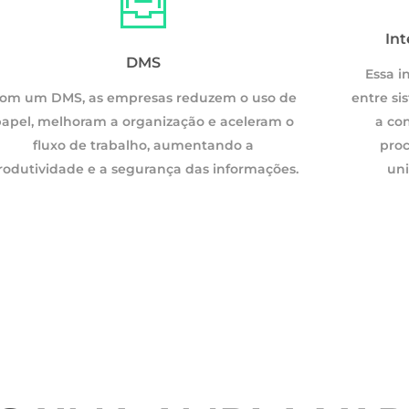
Integração de Sistemas e Dados
In
DMS
Essa integração permite que dados fluam
Essa i
om um DMS, as empresas reduzem o uso de
entre sistemas distintos sem fricções, melhora
entre si
apel, melhoram a organização e aceleram o
a consistência da informação e otimiza
a co
fluxo de trabalho, aumentando a
processos, facilitando uma visão mais
proc
rodutividade e a segurança das informações.
unificada e eficiente das operações
uni
empresariais.