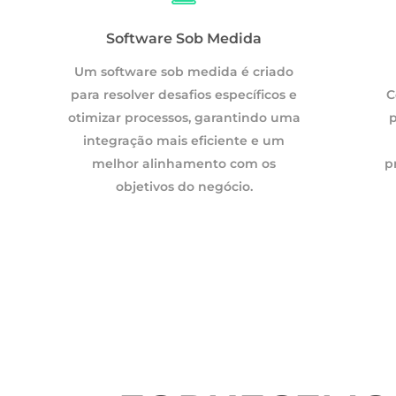
Software Sob Medida
DMS
Um software sob medida é criado
para resolver desafios específicos e
Com um DMS, as empresas reduzem o uso de
C
otimizar processos, garantindo uma
papel, melhoram a organização e aceleram o
p
integração mais eficiente e um
fluxo de trabalho, aumentando a
melhor alinhamento com os
produtividade e a segurança das informações.
p
objetivos do negócio.